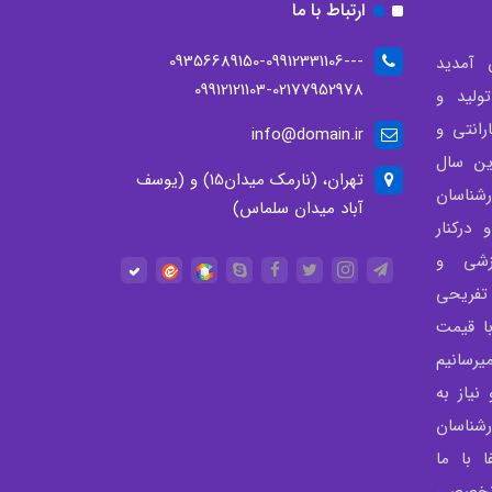
ارتباط با ما
--09356689150-09912331106-
 آمدید
09912121103-02177952978
لید و
انتی و
info@domain.ir
ن سال
تهران، (نارمک میدان15) و (یوسف
شناسان
آباد میدان سلماس)
درکنار
زشی و
تفریحی
با قیمت
رسانیم
نیاز به
شناسان
 با ما