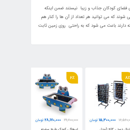
رای فضای کودکان جذاب و زیبا نیستند ضمن اینکه
به هم متصل می شوند که می توانید هر تعداد از آن ها را کنار هم
که دارند باعث می شود که به راحتی روی زمین ثابت
6٪
6٪
8
29,700,000
28,170,000
15,300,000
16,560,
تومان
29,700,000
تومان
28,080,000
توما
فوتبال دستی s12 (مدل
ایرهاکی کودک طرح سفینه
ایرهاکی کودک ل