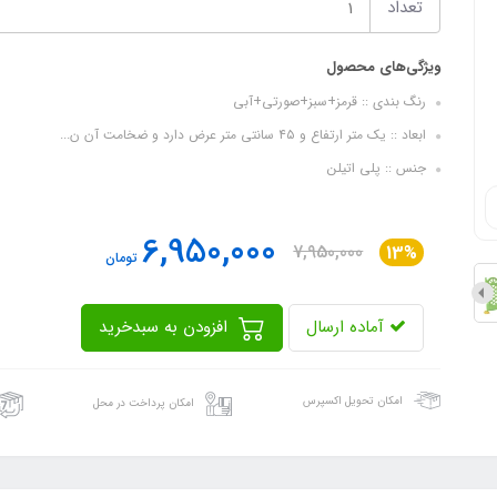
تعداد
ویژگی‌های محصول
رنگ بندی :: قرمز+سبز+صورتی+آبی
ابعاد :: یک متر ارتفاع و ۴۵ سانتی متر عرض دارد و ضخامت آن ن...
جنس :: پلی اتیلن
6,950,000
7,950,000
13%
تومان
آماده ارسال
افزودن به سبدخرید
امکان تحویل اکسپرس
امکان پرداخت در محل