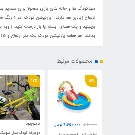
مهدکودک ها و خانه های بازی معمولا برای تقسیم بند
ارتفاع زی
بچینید و یک فضای بسته یا باز درست کنید. زاویه ب
بمانند. هر قطعه پارتیشن کودک یک متر ارتفاع و ۴۵ سانتی متر عرض دارد و ضخامت آن نیز ۵ سانتی متر است.
محصولات مرتبط
12٪
16٪
ناموجود
4,650,000
4,850,0
تومان
5,500,000
تومان
دوچرخه کودک مدل سونیک
ح اژدها
استخر بادی با سرسره سایز