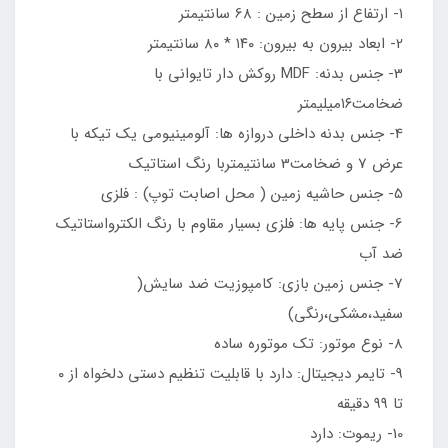
۱- ارتفاع از سطح زمین : 68 سانتیمتر
2- ابعاد بیرون به بیرون: ۱۴۰ * ۸۰ سانتیمتر
3- جنس بدنه: MDF روکش دار تایوانی با
ضخامت۱۶میلیمتر
4- جنس بدنه داخلی دروازه ها: آلومینیومی یک تیکه با
عرض 7 و ضخامت3 سانتیمتربا رنگ استاتیک
5- جنس حاشیه زمین ( محل اصابت توپ) : فلزی
6- جنس پایه ها: فلزی بسیار مقاوم با رنگ الکترواستاتیک
ضد آب
7- جنس زمین بازی: کامپوزیت ضد سایش(
سفید،مشکی،رنگی)
8- نوع موتور: تک موتوره ساده
9- تایمر دیجیتال: دارد با قابلیت تنظیم دستی دلخواه از ۰
تا ۹۹ دقیقه
10- ریموت: دارد