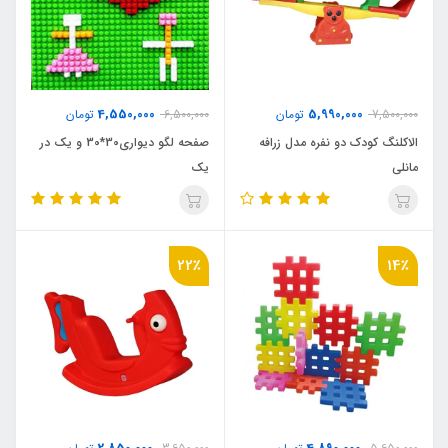
4,550,000
5,990,000
7,500,000
تومان
6,500,000
تومان
الاکلنگ کودک دو نفره مدل زرافه
صفحه لگو دیواری30*30 و یک در
مانلی
یک
22٪
14٪