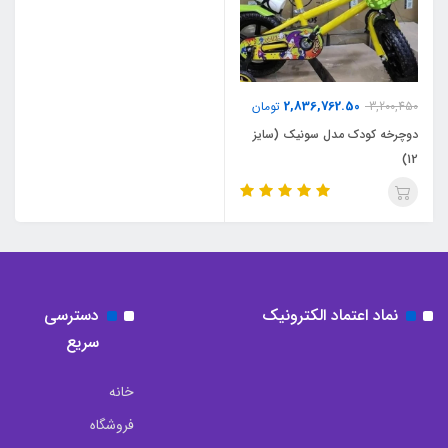
2,836,762.50
3,200,450
تومان
دوچرخه کودک مدل سونیک (سایز
12)
نماد اعتماد الکترونیک
دسترسی
سریع
خانه
فروشگاه