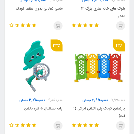
2,850,000
4,890,000
5,650,000
تومان
3,650,000
تومان
بلوک های خانه سازی بزرگ 12
ماهی تعادلی بدون سقف کودک
عددی
23٪
13٪
3,780,000
6,950,000
7,950,000
تومان
4,850,000
تومان
پارتیشن کودک پلی اتیلنی ایرانی (4
پایه بسکتبال 5 کاره دلفین
لت)