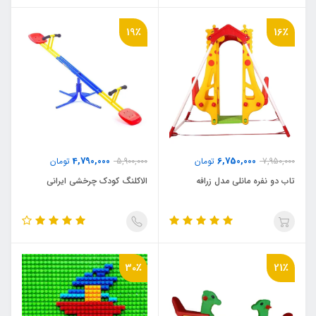
19٪
16٪
4,790,000
6,750,000
7,950,000
تومان
5,900,000
تومان
تاب دو نفره مانلی مدل زرافه
الاکلنگ کودک چرخشی ایرانی
30٪
21٪