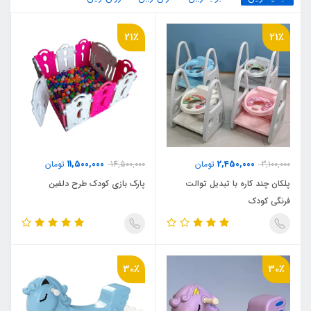
21٪
21٪
11,500,000
2,450,000
3,100,000
تومان
14,500,000
تومان
پلکان چند کاره با تبدیل توالت
پارک بازی کودک طرح دلفین
فرنگی کودک
30٪
30٪