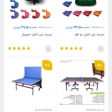
37,500,000
33,500,000
39,950,000
تومان
44,500,000
تومان
سرسره پلی اتیلن دو قلو
سرسره پلی اتیلن اسپیرال
16٪
16٪
30,304,293.92
32,347,280.02