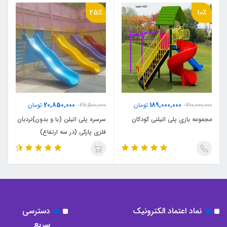
25٪
10٪
20,850,000
189,000,000
210,000,000
تومان
27,500,000
تومان
مجموعه بازی پلی اتیلنی کودکان
سرسره پلی اتیلن (با و بدون)نردبان
فلزی پارکی (در سه ارتفاع)
نماد اعتماد الکترونیک
دسترسی
سریع