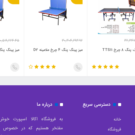
0,519,224.45
30,304,293.92
32,347
,015,718.68
25,537,326.33
27,205,
تومان
تومان
 8 چرخ TTS11
میز پینگ پنگ 4 چرخ ملامینه D2
میز پینگ پنگ 4 چرخ  E3
دسترسی سریع
درباره ما
به فروشگاه اکالا اسپورت خوش
خانه
مفتخر هستیم که در خصوص تو
فروشگاه