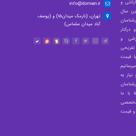
انتی و
info@domain.ir
ن سال
تهران، (نارمک میدان15) و (یوسف
شناسان
آباد میدان سلماس)
درکنار
زشی و
تفریحی
با قیمت
رسانیم
نیاز به
شناسان
 با ما
 تخصصی
 و قیمت