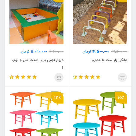
5,090,000
14,500,000
19,500,000
تومان
6,500,000
تومان
مانکی بار ست 10 عددی
دیوار فومی برای استخر شن و توپ
)
13٪
15٪