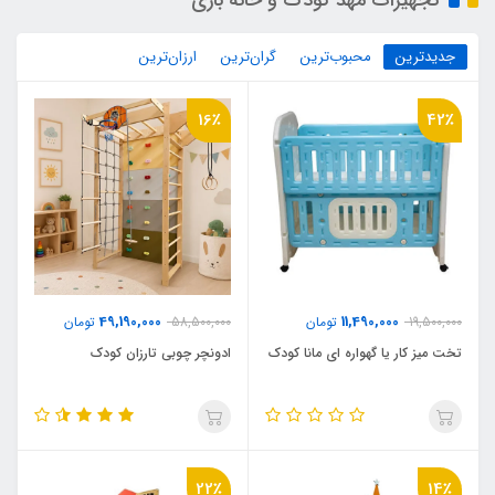
تجهیزات مهد کودک و خانه بازی
جدیدترین
محبوب‌ترین
گران‌ترین
ارزان‌ترین
16٪
42٪
49,190,000
11,490,000
19,500,000
تومان
58,500,000
تومان
تخت میز کار یا گهواره ای مانا کودک
ادونچر چوبی تارزان کودک
22٪
14٪