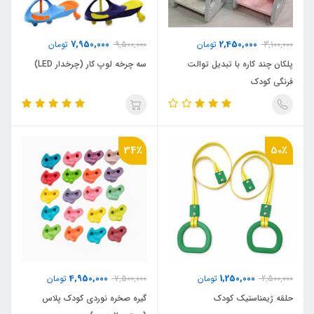
7,950,000
2,450,000
3,100,000
تومان
9,500,000
تومان
پلکان چند کاره با تبدیل توالت
سه چرخه لوپ کار (چرخدار LED)
فرنگی کودک
34٪
50٪
4,950,000
1,250,000
2,500,000
تومان
7,500,000
تومان
حلقه ژیمناستیک کودک
گیره صخره نوردی کودک پلاس