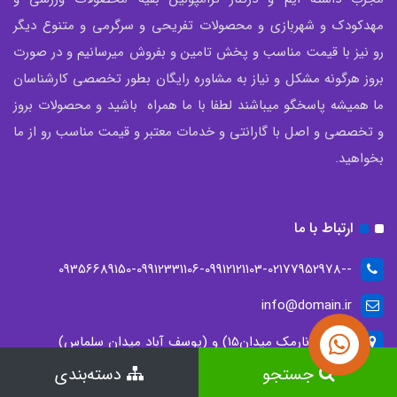
مهدکودک و شهربازی و محصولات تفریحی و سرگرمی و متنوع دیگر
رو نیز با قیمت مناسب و پخش تامین و بفروش میرسانیم و در صورت
بروز هرگونه مشکل و نیاز به مشاوره رایگان بطور تخصصی کارشناسان
ما همیشه پاسخگو میباشند لطفا با ما همراه باشید و محصولات بروز
و تخصصی و اصل با گارانتی و خدمات معتبر و قیمت مناسب رو از ما
بخواهید.
ارتباط با ما
--09356689150-09912331106-09912121103-02177952978
info@domain.ir
تهران، (نارمک میدان15) و (یوسف آباد میدان سلماس)
جستجو
دسته‌بندی