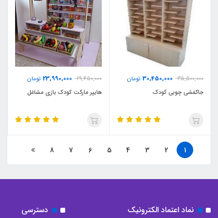
23,990,000
30,450,000
35,500,000
تومان
29,450,000
تومان
جاکفشی چوبی کودک
هایپر مارکت کودک بازی مشاغل
8
7
6
5
4
3
2
1
نماد اعتماد الکترونیک
دسترسی