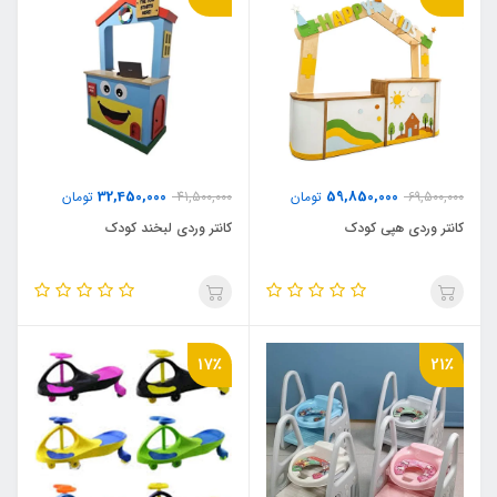
32,450,000
59,850,000
69,500,000
تومان
41,500,000
تومان
کانتر وردی هپی کودک
کانتر وردی لبخند کودک
17٪
21٪