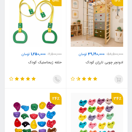
50٪
16٪
1,250,000
49,190,000
58,500,000
تومان
2,500,000
تومان
ادونچر چوبی تارزان کودک
حلقه ژیمناستیک کودک
24٪
34٪