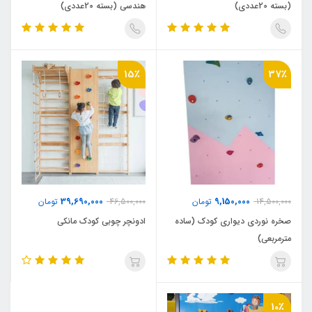
(بسته 20عددی)
هندسی (بسته 20عددی)
15٪
37٪
39,690,000
9,150,000
14,500,000
تومان
46,500,000
تومان
صخره نوردی دیواری کودک (ساده
ادونچر چوبی کودک مانکی
مترمربعی)
10٪