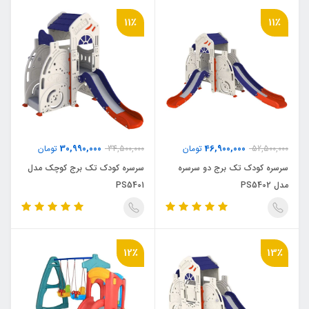
11٪
11٪
30,990,000
46,900,000
52,500,000
تومان
34,500,000
تومان
سرسره کودک تک برج دو سرسره
سرسره کودک تک برج کوچک مدل
مدل PS5402
PS5401
12٪
13٪