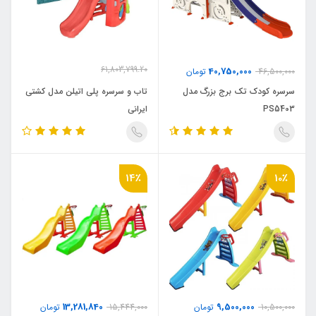
61,803,799.20
40,750,000
46,500,000
تومان
54,653,947.92
تومان
سرسره کودک تک برج بزرگ مدل
تاب و سرسره پلی اتیلن مدل کشتی
PS5403
ایرانی
14٪
10٪
13,281,840
9,500,000
10,500,000
تومان
15,444,000
تومان