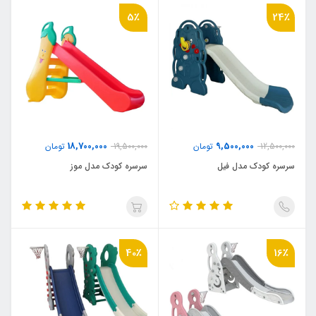
5٪
24٪
18,700,000
9,500,000
12,500,000
تومان
19,500,000
تومان
سرسره کودک مدل فیل
سرسره کودک مدل موز
40٪
16٪