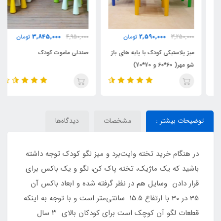
3,845,000
2,590,000
3,250,000
تومان
4,950,000
تومان
میز پلاستیکی کودک با پایه های باز
صندلی ماموت کودک
شو مهر( 60*60 و 70*70)
توضیحات بیشتر :
مشخصات
دیدگاه‌ها
در هنگام خرید تخته وایت‌برد و میز لگو کودک توجه داشته
باشید که یک ماژیک، تخته پاک کن، لگو و یک باکس برای
قرار دادن وسایل هم در نظر گرفته شده و ابعاد باکس آن
35 در 30 با ارتفاع 15.5 سانتی‌متر است و با توجه به اینکه
قطعات لگو آن کوچک است برای کودکان بالای ۳ سال