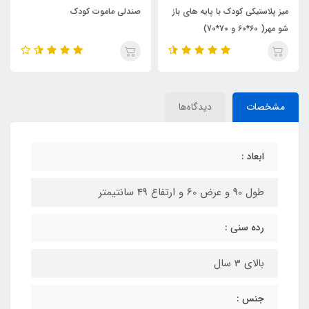
میز پلاستیکی کودک با پایه های باز
صندلی ماموت کودک
شو مهر( 60*60 و 70*70)
مشخصات
دیدگاه‌ها
ابعاد :
طول 90 و عرض 60 و ارتفاع 49 سانتیمتر
رده سنی :
بالای 3 سال
جنس :