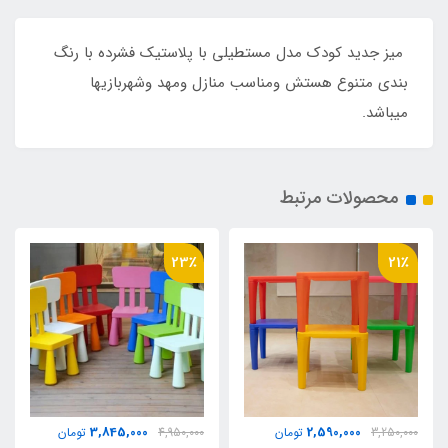
میز جدید کودک مدل مستطیلی با پلاستیک فشرده با رنگ
بندی متنوع هستش ومناسب منازل ومهد وشهربازیها
میباشد.
محصولات مرتبط
23٪
21٪
3,845,000
2,590,000
3,250,000
تومان
4,950,000
تومان