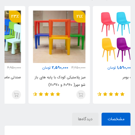
23٪
21٪
3,845,000
2,590,000
3,250,000
تومان
4,950,000
تومان
میز پلاستیکی کودک با پایه های باز
صندلی ماموت کودک
شو مهر( 60*60 و 70*70)
مشخصات
دیدگاه‌ها