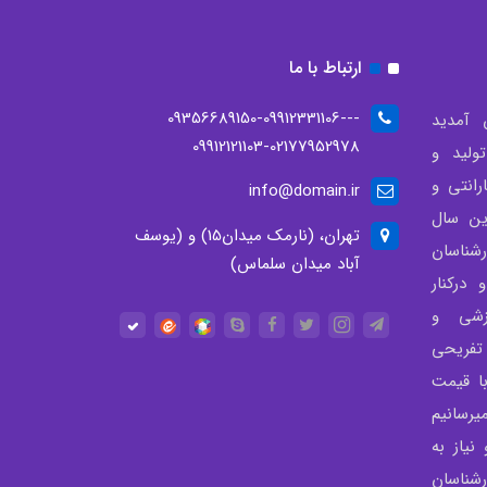
ارتباط با ما
--09356689150-09912331106-
 آمدید
09912121103-02177952978
لید و
انتی و
info@domain.ir
ن سال
تهران، (نارمک میدان15) و (یوسف
شناسان
آباد میدان سلماس)
درکنار
زشی و
تفریحی
با قیمت
رسانیم
نیاز به
شناسان