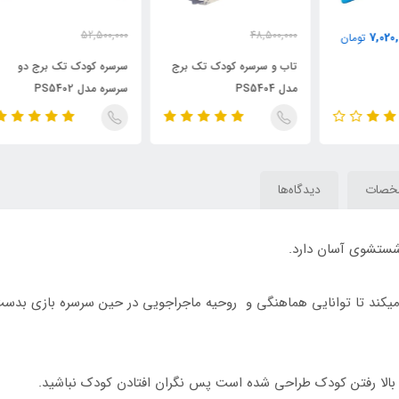
000
52,500,000
48,500,000
000
46,900,000
43,650,000
تومان
تومان
تاب و سرسره کودک تک برج
سرسره کودک تک برج دو
سرس
مدل PS5404
سرسره مدل PS5402
مدل 01
خصات
دیدگاه‌ها
 شستشوی آسان دارد.
یکند تا توانایی هماهنگی و روحيه ماجراجويی در حين سرسره بازی بدست
 بالا رفتن کودک طراحی شده است پس نگران افتادن کودک نباشید.