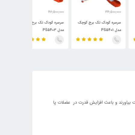
61,803,799.20
46,500,000
34,500,
54,653,947.92
40,750,000
30,990,
تومان
تومان
ره کودک تک برج کوچک
سرسره کودک تک برج بزرگ
تاب و سرسره پلی
PS54
مدل PS5403
کشتی ایرانی
 بیاورند و باعث افزایش قدرت در عضلات پا