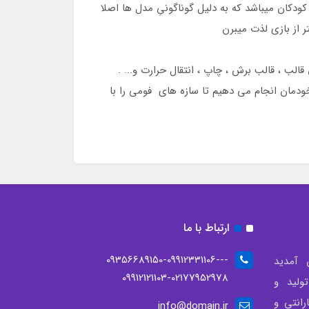
دکان میباشد که به دلیل گوناگونیِ مدل ها اصلا
 از بازی لذت میبرن
لب ، قالب برش ، چاپ ، انتقال حرارت و... .
ودمان انجام می دهیم تا سازه های فومی را با
ارتباط با ما
--09356689150-09912331106-
 آمدید
09912121103-02177952978
لید و
انتی و
info@domain.ir