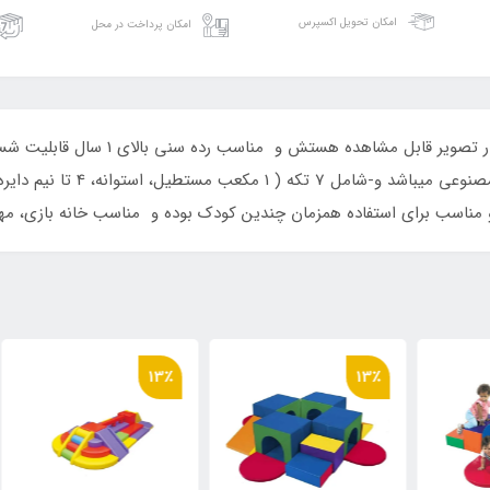
امکان تحویل اکسپرس
امکان پرداخت در محل
سازه فومی ترکیبی بوده و ابعاد سازه فومی
اسکلت از فوم سخت و جنس روکش ا
٪
13٪
13٪