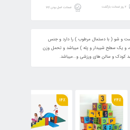
۷ روز ضمانت بازگشت
ضمانت اصل بودن کالا
 جداگانه در تصویر قابل مشاهده هستش و مناسب رده سنی بالای 1 سال قابلیت شست و شو ( با دستمال مرطوب ) را دارد و جنس
ز فوم یا چرم مصنوعی میباشد و-شامل 7 تکه ( 1 مکعب مستطیل، استوانه، 4 تا نیم دایره، و یک سطح شیبدار و پله ) میباشد و تحمل وزن
25٪
14٪
24