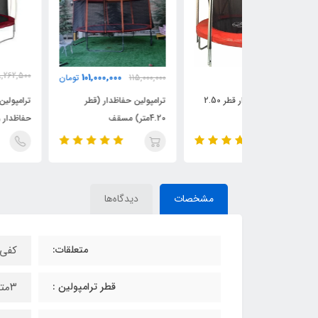
48,262,500
101,000,000
115,000,000
تومان
36,679,500
تومان
تومان
ترامپولین حفاظدار قطر 2.50
ترامپولین حفاظدار (قطر
ترامپولین قطر 3متر لاکچری
4.20متر) مسقف
حفاظدار وارداتی
مشخصات
دیدگاه‌ها
متعلقات:
کفی 
قطر ترامپولین :
۳متر