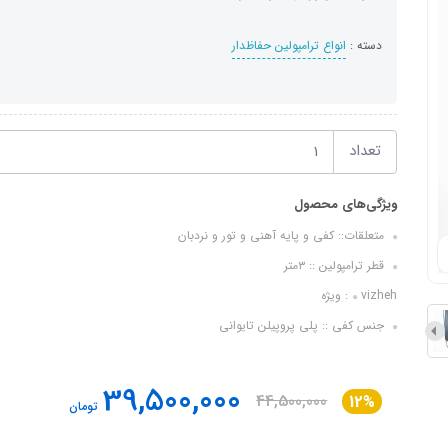
دسته :
انواع ترامپولین حفاظدار
تعداد
ویژگی‌های محصول
متعلقات:: کفی و پایه آهنی و تور و نردبان
قطر ترامپولین :: ۳متر
vizheh: ویژه
جنس کفی :: پلی پروپیلن تایوانی
39,500,000
44,500,000
12%
تومان