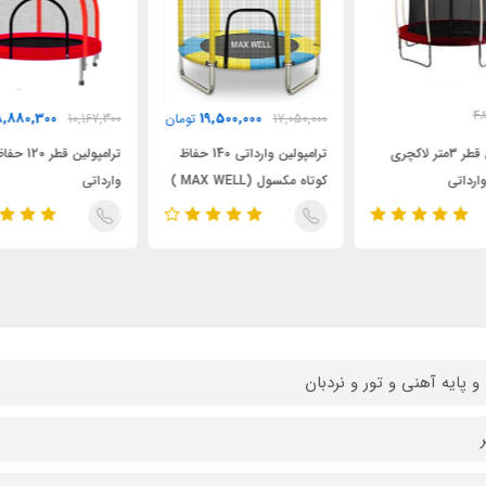
8,880,300
19,500,000
17,050,000
تومان
10,167,300
تومان
500
ترامپولین وارداتی 140 حفاظ
ترامپولین قطر 120 حفاظ دار
ترا
کوتاه مکسول (MAX WELL )
وارداتی
150کود
و پایه آهنی و تور و نردبان