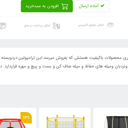
آماده ارسال
افزودن به سبدخرید
امکان تحویل اکسپرس
امکان پرداخت در محل
ر برند MAX WELL یکی دیگراز سری محصولات باکیفیت هستش که بفروش میرسد.این ترامپولی
٪
13٪