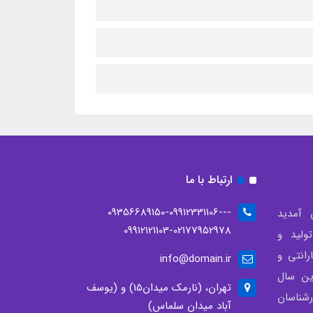
ارتباط با ما
--09356689150-09912331106-
 آمدید
09912121103-02177952978
لید و
انتی و
info@domain.ir
ن سال
تهران، (نارمک میدان15) و (یوسف
شناسان
آباد میدان سلماس)