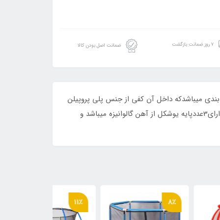
۷ روز ضمانت بازگشت
ضمانت اصل بودن کالا
ن دردوبسته بندی میباشدکه داخل آن کفی از جنس پلی پروپیلن
تایوانی و پایه های یو شکل و تور محافظ و کاور دور ونردبان ومیله های حفاظ و میله صاف کن و بست و پیچ و مهره قراردارد. دارای3عددپایه یوشکل از آهن گالوانیزه میباشد و
12٪
11٪
8