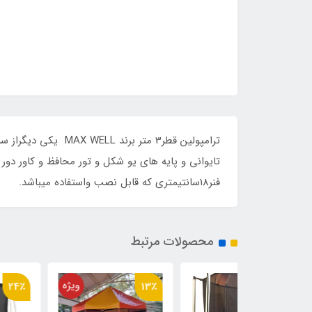
ترامپولین قطر3 مت
فنر18سانتیمتری که قابل نصب واستفاده میباشد.
محصولات مرتبط
ویژه
24٪
13٪