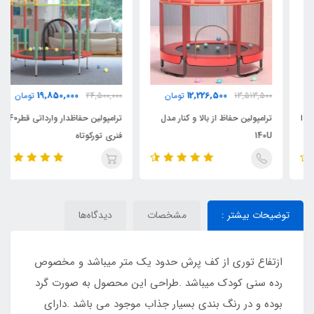
19,850,000
12,226,500
13,513,500
تومان
24,500,000
تومان
ترامپولین حفاظ از بالا و کنار مدل
ترامپولین حفاظدار وارداتی قطر140
140U
فنری تورکوتاه
توضیحات بیشتر :
مشخصات
دیدگاه‌ها
ازتفاع توری از کف پرش حدود یک متر میباشد و مخصوص
رده سنی کودک میباشد .طراحی این محصول به صورت گرد
بوده و در رنگ بندی بسیار جذاب موجود می باشد .دارای