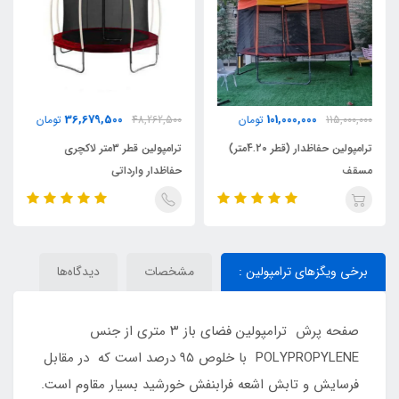
36,679,500
101,000,000
115,000,000
تومان
48,262,500
تومان
ترامپولین حفاظدار (قطر 4.20متر)
ترامپولین قطر 3متر لاکچری
مسقف
حفاظدار وارداتی
برخی ویگزهای ترامپولین :
مشخصات
دیدگاه‌ها
صفحه پرش ترامپولین فضای باز ۳ متری از جنس
POLYPROPYLENE با خلوص ۹۵ درصد است که در مقابل
فرسایش و تابش اشعه فرابنفش خورشید بسیار مقاوم است.