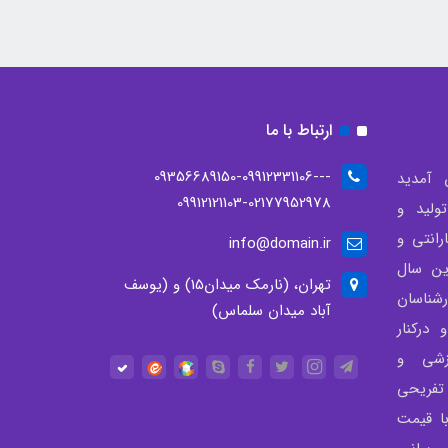
ارتباط با ما
--09356689150-09912331106-
 آمدید
09912121103-02177952978
لید و
انتی و
info@domain.ir
ن سال
تهران، (نارمک میدان15) و (یوسف
شناسان
آباد میدان سلماس)
درکنار
زشی و
تفریحی
با قیمت