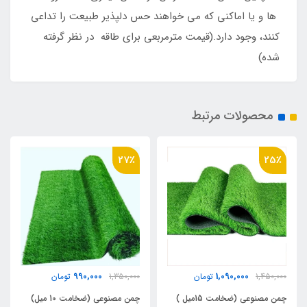
ها و یا اماکنی که می خواهند حس دلپذیر طبیعت را تداعی
کنند، وجود دارد.(قیمت مترمربعی برای طاقه در نظر گرفته
شده)​
محصولات مرتبط
27٪
25٪
990,000
1,090,000
1,450,000
تومان
1,350,000
تومان
چمن مصنوعی (ضخامت 15میل )
چمن مصنوعی (ضخامت 10 میل)