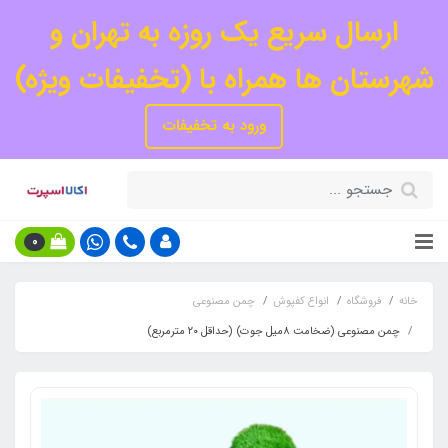
ارسال سریع یک روزه به تهران و
شهرستان ها همراه با (تخفیفات ویژه)
ورود به تخفیفات
0
خانه
فروشگاه
انواع کفپوش
چمن مصنوعی
چمن مصنوعی (ضخامت 8میل جوت) (حداقل ۲۰ مترمربع)