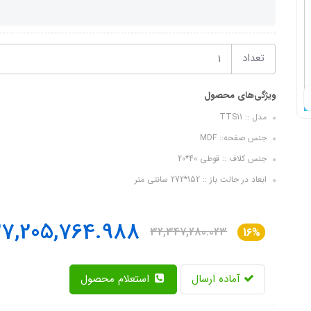
تعداد
ویژگی‌های محصول
مدل :: TTS11
جنس صفحه:: MDF
جنس کلاف :: قوطی 40*20
ابعاد در حالت باز :: 152*272 سانتی متر
27,205,764.988
32,347,280.023
16%
آماده ارسال
استعلام محصول