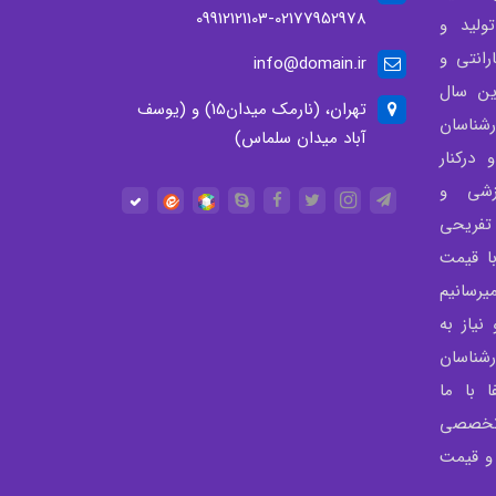
09912121103-02177952978
لید و
انتی و
info@domain.ir
ن سال
تهران، (نارمک میدان15) و (یوسف
شناسان
آباد میدان سلماس)
درکنار
زشی و
تفریحی
با قیمت
رسانیم
نیاز به
شناسان
 با ما
 تخصصی
 و قیمت