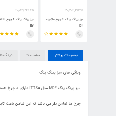
40,519,224.45
30,304,293.92
34,015,718.68
25,537,326.33
2
تومان
تومان
تومان
میز پینگ پنگ 4 چرخ MDF
میز پینگ پنگ 4 چرخ ملامینه
میز پینگ پنگ 4 چرخ MDF
E3
D2
توضیحات بیشتر :
مشخصات
دیدگاه‌ها
ویژگی های میز پینگ پنگ
میز پینگ پنگ MDF مدل ITTS11 دارای 8 چرخ هستند که جمع کردن آنان کار شما را به مراتب راحت تر می کند.
چرخ ها ضامن دار می باشد که این ضامن باعث ثاب