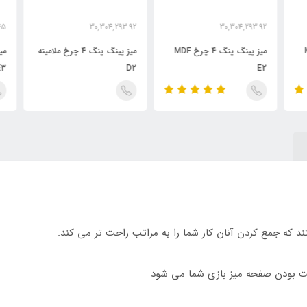
.45
30,304,293.92
30,304,293.92
.68
25,537,326.33
26,729,068.23
تومان
تومان
میز پینگ پنگ 4 چرخ MDF
میز پینگ پنگ 4 چرخ ملامینه
E3
D2
E2
ت بودن صفحه میز بازی شما می شود