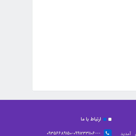
ارتباط با ما
--09356689150-09912331106-
 آمدید