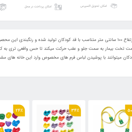
امکان تحویل اکسپرس
امکان پرداخت در محل
دستگاه ام آر آی خانه مشاغل در ابعاد 60 در 120 در ارتفاع 100 سانتی متر متناسب با قد کودکان تول
مت تخت بیمار به سمت جلو و عقب حرکت میکند تا حس واقعی تری به کود
کودکان میتوانند با پوشیدن لباس فرم های مخصوص وارد این خانه های مشاغ
٪
24٪
34٪