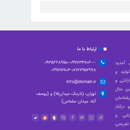
ارتباط با ما
--09356689150-09912331106-
 آمدید
09912121103-02177952978
لید و
انتی و
info@domain.ir
ن سال
تهران، (نارمک میدان15) و (یوسف
شناسان
آباد میدان سلماس)
درکنار
زشی و
تفریحی