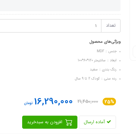
تعداد
ویژگی‌های محصول
جنس :: MDF
ابعاد :: سانتیمتر 120*60*100
رنگ بندی :: سفید
رده سنی :: کودک 2 تا 9 سال
16,290,000
21,450,000
25%
تومان
آماده ارسال
افزودن به سبدخرید