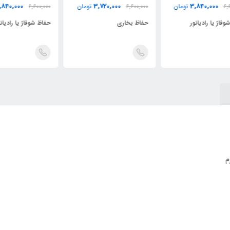
3,840,000
3,720,000
6,600,000
تومان
6,600,000
تومان
000
حفاظ بخاری
حفاظ شوفاژ یا رادیانور
حفا
م