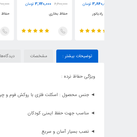
3,840,000
3,720,000
3,840,
تومان
6,600,000
تومان
6,600,000
تومان
رادیانور
حفاظ بخاری
حفاظ شوفاژ یا رادیانور
توضیحات بیشتر :
مشخصات
دیدگاه‌ها
ویژگی حفاظ نرده :
◄ جنس محصول : اسکلت فلزی با روکش فوم و چر
◄ مناسب جهت حفظ ایمنی کودکان
◄ نصب بسیار آسان و سریع