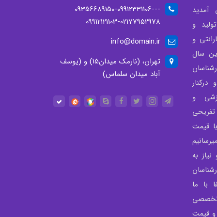
--09356689150-09912331106-
 آمدید
09912121103-02177952978
لید و
انتی و
info@domain.ir
ن سال
تهران، (نارمک میدان15) و (یوسف
شناسان
آباد میدان سلماس)
درکنار
زشی و
تفریحی
با قیمت
رسانیم
نیاز به
شناسان
 با ما
 تخصصی
 و قیمت