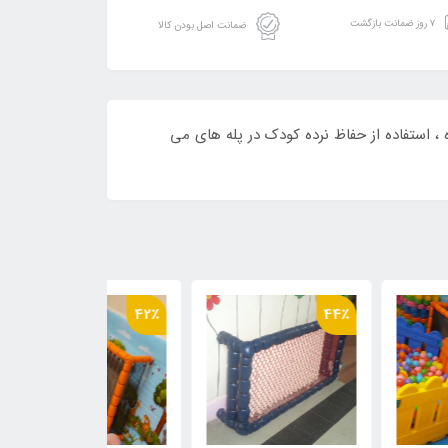
۷ روز ضمانت بازگشت
ضمانت اصل بودن کالا
، استفاده از حفاظ نرده کودک در پله های می
44٪
42٪
44