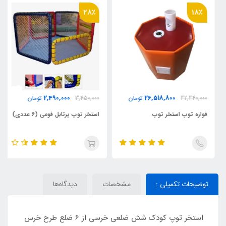
28٪
18٪
2,490,000
26,518,800
32,340,000
تومان
3,450,000
تومان
فواره توپ استخر توپ
استخر توپ پرتابل فومی (6 عددی)
توضیحات تکمیلی :
مشخصات
دیدگاه‌ها
استخر توپ کودک شش ضلعی خرسی از 6 ضلع طرح خرس